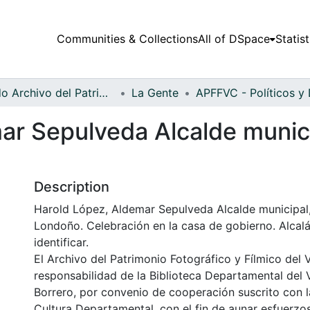
Communities & Collections
All of DSpace
Statist
Fondo Archivo del Patrimonio Fotográfico y Fílmico del Valle del Cauca
La Gente
ar Sepulveda Alcalde munici
Description
Harold López, Aldemar Sepulveda Alcalde municipal,
Londoño. Celebración en la casa de gobierno. Alcalá
identificar.
El Archivo del Patrimonio Fotográfico y Fílmico del 
responsabilidad de la Biblioteca Departamental del 
Borrero, por convenio de cooperación suscrito con l
Cultura Departamental, con el fin de aunar esfuerzo