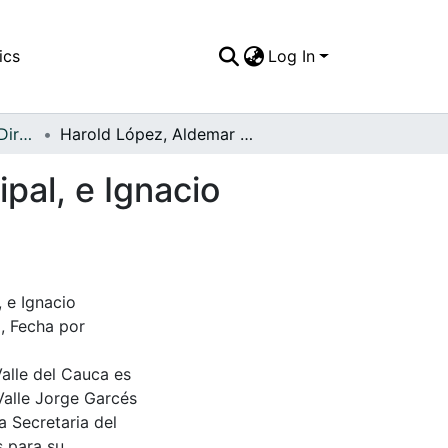
ics
Log In
APFFVC - Políticos y Dirigentes - Patrimonial
Harold López, Aldemar Sepulveda Alcalde municipal, e Ignacio Londoño
pal, e Ignacio
 e Ignacio
, Fecha por
Valle del Cauca es
Valle Jorge Garcés
a Secretaria del
s para su