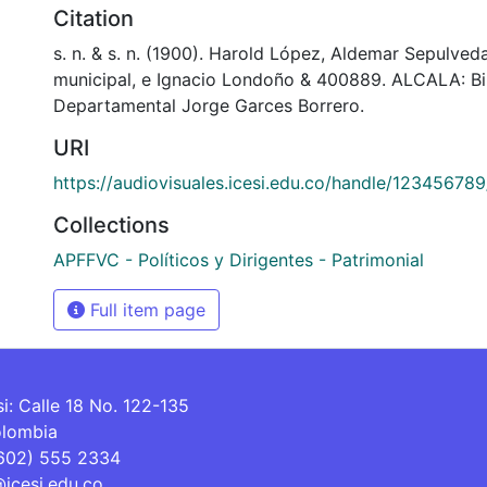
Citation
s. n. & s. n. (1900). Harold López, Aldemar Sepulved
municipal, e Ignacio Londoño & 400889. ALCALA: Bi
Departamental Jorge Garces Borrero.
URI
https://audiovisuales.icesi.edu.co/handle/12345678
Collections
APFFVC - Políticos y Dirigentes - Patrimonial
Full item page
si: Calle 18 No. 122-135
olombia
(602) 555 2334
@icesi.edu.co