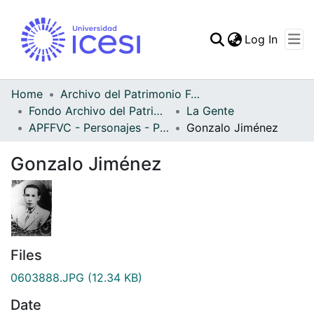
(curren
Log In
Communities & Collec
All of DSpace
Home
Archivo del Patrimonio Fotográfico y Fílmico del Valle del Cauca
Fondo Archivo del Patrimonio Fotográfico y Fílmico del Valle del Cauca
La Gente
Statistics
APFFVC - Personajes - Patrimonial
Gonzalo Jiménez
Gonzalo Jiménez
Files
0603888.JPG
(12.34 KB)
Date