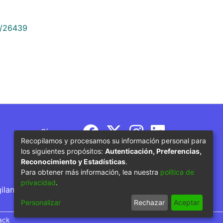
9/26439
Síguenos
Recopilamos y procesamos su información personal para
los siguientes propósitos:
Autenticación, Preferencias,
Reconocimiento y Estadísticas
.
Para obtener más información, lea nuestra
política de
privacidad
.
gilancia por parte del Ministerio de Educación
Personalizar
Rechazar
Aceptar
ack