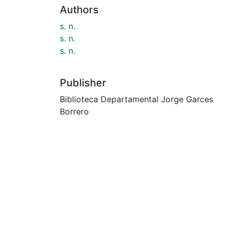
Authors
s. n.
s. n.
s. n.
Publisher
Biblioteca Departamental Jorge Garces
Borrero