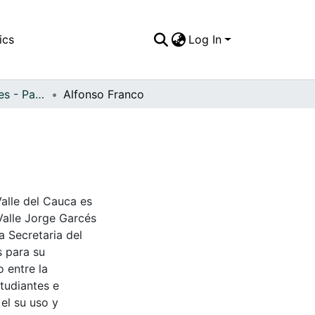
ics
Log In
APFFVC - Interiores - Patrimonial
Alfonso Franco
Valle del Cauca es
Valle Jorge Garcés
a Secretaria del
s para su
 entre la
tudiantes e
 el su uso y