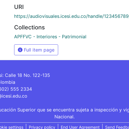
URI
https://audiovisuales.icesi.edu.co/handle/12345678
Collections
APFFVC - Interiores - Patrimonial
Full item page
si: Calle 18 No. 122-135
olombia
(602) 555 2334
@icesi.edu.co
ucación Superior que se encuentra sujeta a inspección y vi
Nacional.
okie settings
Privacy policy
End User Agreement
Send Feedb