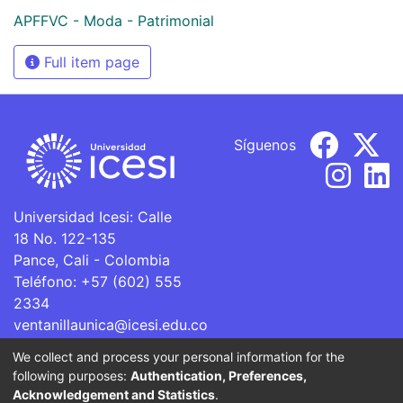
APFFVC - Moda - Patrimonial
Full item page
Síguenos
Universidad Icesi: Calle
18 No. 122-135
Pance, Cali - Colombia
Teléfono: +57 (602) 555
2334
ventanillaunica@icesi.edu.co
We collect and process your personal information for the
La Universidad Icesi es una Institución de Educación
following purposes:
Authentication, Preferences,
Superior que se encuentra sujeta a inspección y vigilancia
Acknowledgement and Statistics
.