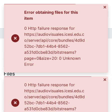
×
Error obtaining files for this
(curren
Log In
item
Communities & Collec
0 Http failure response for
All of DSpace
Home
https://audiovisuales.icesi.edu.c
o/server/api/core/bundles/4d9d
Statistics
Consuelo Salázar y su hijo
52bc-7db1-44b4-8562-
a531d0cbe83d/bitstreams?
page=0&size=20: 0 Unknown
Error
Files
×
0400760.JPG
(23.8 KB)
0 Http failure response for
https://audiovisuales.icesi.edu.c
Date
o/server/api/core/bundles/4d9d
1970-11-13
52bc-7db1-44b4-8562-
Authors
a531d0cbe83d/bitstreams?