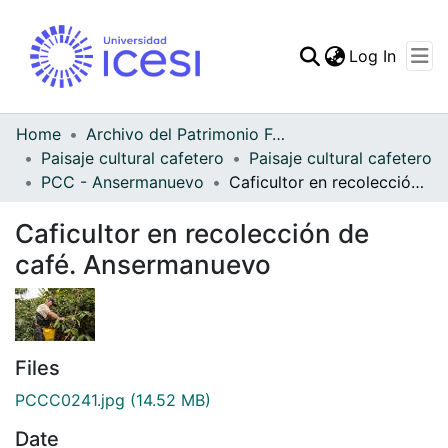
(curren
Log In
Communities & Collec
All of DSpace
Home
Archivo del Patrimonio Fotográfico y Fílmico del Valle del Cauca
Paisaje cultural cafetero
Paisaje cultural cafetero
Statistics
PCC - Ansermanuevo
Caficultor en recolección de café. Ansermanuevo
Caficultor en recolección de
café. Ansermanuevo
Files
PCCC0241.jpg
(14.52 MB)
Date