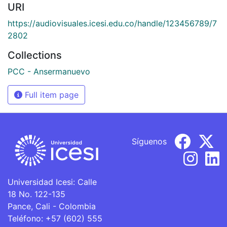
URI
https://audiovisuales.icesi.edu.co/handle/123456789/7
2802
Collections
PCC - Ansermanuevo
Full item page
Síguenos
Universidad Icesi: Calle
18 No. 122-135
Pance, Cali - Colombia
Teléfono: +57 (602) 555