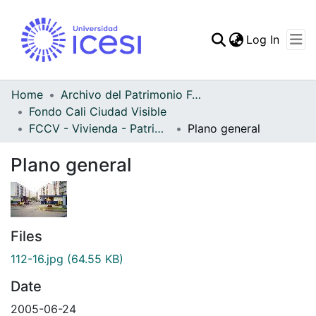
(curren
Log In
Communities & Collec
All of DSpace
Home
Archivo del Patrimonio Fotográfico y Fílmico del Valle del Cauca
Fondo Cali Ciudad Visible
Statistics
FCCV - Vivienda - Patrimonial
Plano general
Plano general
Files
112-16.jpg
(64.55 KB)
Date
2005-06-24