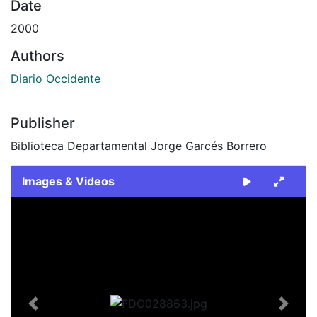
Date
2000
Authors
Diario Occidente
Publisher
Biblioteca Departamental Jorge Garcés Borrero
Images & Videos
Slide 1 of 2
Previous
Next