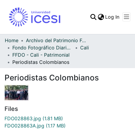
(curren
Log In
Communities & Collec
All of DSpace
Home
Archivo del Patrimonio Fotográfico y Fílmico del Valle del Cauca
Fondo Fotográfico Diario Occidente
Cali
Statistics
FFDO - Cali - Patrimonial
Periodistas Colombianos
Periodistas Colombianos
Files
FDO028863.jpg
(1.81 MB)
FDO028863A.jpg
(1.17 MB)