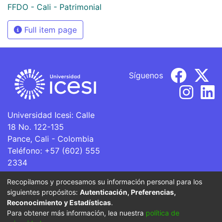
FFDO - Cali - Patrimonial
Full item page
Síguenos
Universidad Icesi: Calle
18 No. 122-135
Pance, Cali - Colombia
Teléfono: +57 (602) 555
2334
ventanillaunica@icesi.edu.co
Recopilamos y procesamos su información personal para los
siguientes propósitos:
Autenticación, Preferencias,
La Universidad Icesi es una Institución de Educación
Reconocimiento y Estadísticas
.
Superior que se encuentra sujeta a inspección y vigilancia
Para obtener más información, lea nuestra
política de