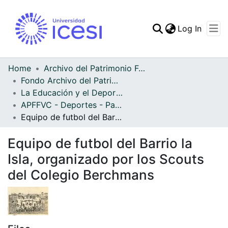
(curren
Log In
Communities & Collec
All of DSpace
Home
Archivo del Patrimonio Fotográfico y Fílmico del Valle del Cauca
Fondo Archivo del Patrimonio Fotográfico y Fílmico del Valle del Cauca
Statistics
La Educación y el Deporte
APFFVC - Deportes - Patrimonial
Equipo de futbol del Barrio la Isla, organizado por los Scouts del Colegio Berchmans
Equipo de futbol del Barrio la
Isla, organizado por los Scouts
del Colegio Berchmans