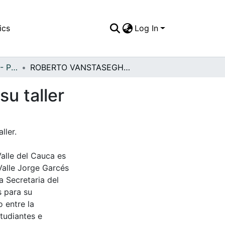
ics
Log In
APFFVC - Personajes - Patrimonial
ROBERTO VANSTASEGHEN, litógrafo alemán en su taller
u taller
ler.
Valle del Cauca es
Valle Jorge Garcés
a Secretaria del
s para su
 entre la
tudiantes e