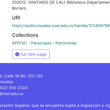
203012. SANTIAGO DE CALI: Biblioteca Departamen
Borrero.
URI
https://audiovisuales.icesi.edu.co/handle/12345678
Collections
APFFVC - Personajes - Patrimonial
Full item page
si: Calle 18 No. 122-135
olombia
(602) 555 2334
@icesi.edu.co
ucación Superior que se encuentra sujeta a inspección y vi