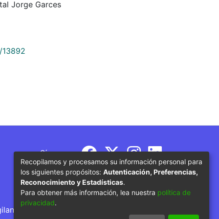
tal Jorge Garces
9/13892
Síguenos
Recopilamos y procesamos su información personal para
los siguientes propósitos:
Autenticación, Preferencias,
Reconocimiento y Estadísticas
.
Para obtener más información, lea nuestra
política de
privacidad
.
gilancia por parte del Ministerio de Educación