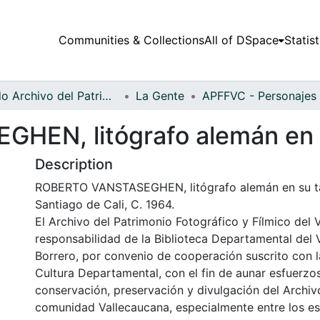
Communities & Collections
All of DSpace
Statist
Fondo Archivo del Patrimonio Fotográfico y Fílmico del Valle del Cauca
La Gente
EN, litógrafo alemán en s
Description
ROBERTO VANSTASEGHEN, litógrafo alemán en su tal
Santiago de Cali, C. 1964.
El Archivo del Patrimonio Fotográfico y Fílmico del 
responsabilidad de la Biblioteca Departamental del 
Borrero, por convenio de cooperación suscrito con l
Cultura Departamental, con el fin de aunar esfuerzo
conservación, preservación y divulgación del Archivo
comunidad Vallecaucana, especialmente entre los es