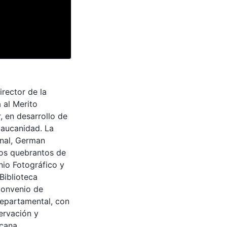
rector de la
 al Merito
 en desarrollo de
caucanidad. La
onal, German
los quebrantos de
nio Fotográfico y
Biblioteca
convenio de
Departamental, con
ervación y
cana,