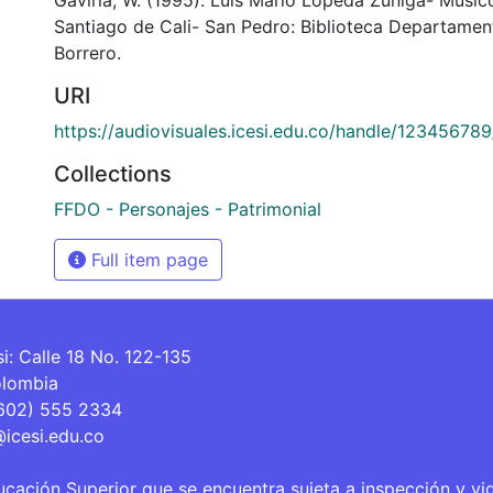
Santiago de Cali- San Pedro: Biblioteca Departamen
Borrero.
URI
https://audiovisuales.icesi.edu.co/handle/12345678
Collections
FFDO - Personajes - Patrimonial
Full item page
si: Calle 18 No. 122-135
olombia
(602) 555 2334
@icesi.edu.co
ucación Superior que se encuentra sujeta a inspección y vi