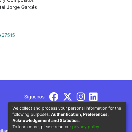
tal Jorge Garcés
9/67515
Síguenos
We collect and process your personal information for the
following purposes:
Authentication, Preferences,
Acknowledgement and Statistics
.
To learn more, please read our
privacy policy
.
gilancia por parte del Ministerio de Educación