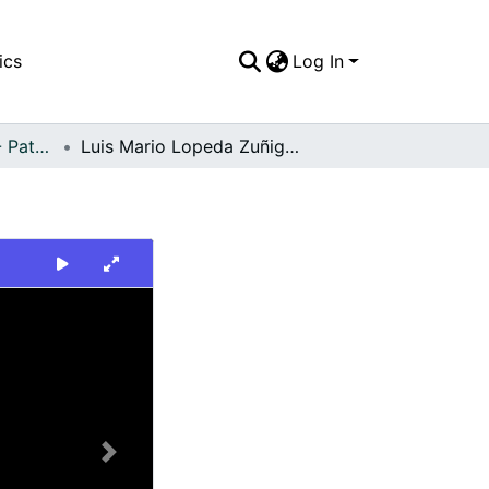
ics
Log In
FFDO - Personajes - Patrimonial
Luis Mario Lopeda Zuñiga- Músico y Compositor
Next