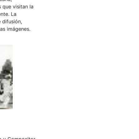
 que visitan la
nte. La
 difusión,
 las imágenes.
o y Compositor.