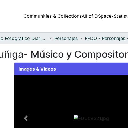
Communities & Collections
All of DSpace
Statist
Fondo Fotográfico Diario Occidente
Personajes
uñiga- Músico y Compositor
Images & Videos
Slide 1 of 1
Previous