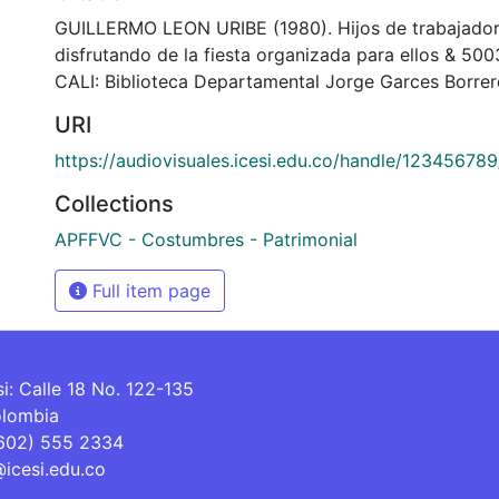
GUILLERMO LEON URIBE (1980). Hijos de trabajadore
disfrutando de la fiesta organizada para ellos & 5
CALI: Biblioteca Departamental Jorge Garces Borrer
URI
https://audiovisuales.icesi.edu.co/handle/12345678
Collections
APFFVC - Costumbres - Patrimonial
Full item page
si: Calle 18 No. 122-135
olombia
(602) 555 2334
@icesi.edu.co