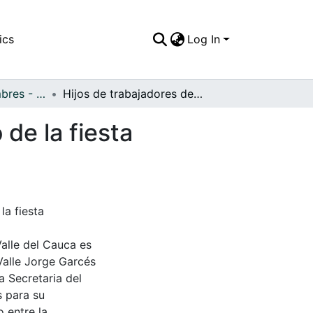
ics
Log In
APFFVC - Costumbres - Patrimonial
Hijos de trabajadores del Ferroviario, disfrutando de la fiesta organizada para ellos
 de la fiesta
la fiesta
Valle del Cauca es
Valle Jorge Garcés
a Secretaria del
s para su
 entre la