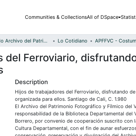
Communities & Collections
All of DSpace
Statist
Fondo Archivo del Patrimonio Fotográfico y Fílmico del Valle del Cauca
Lo Cotidiano
 del Ferroviario, disfrutando
s
Description
Hijos de trabajadores del Ferroviario, disfrutando de 
organizada para ellos. Santiago de Cali, C. 1.980
El Archivo del Patrimonio Fotográfico y Fílmico del 
responsabilidad de la Biblioteca Departamental del 
Borrero, por convenio de cooperación suscrito con l
Cultura Departamental, con el fin de aunar esfuerzo
conservación, preservación y divulgación del Archivo