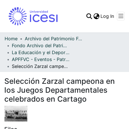
(curren
Log In
Communities & Collec
All of DSpace
Home
Archivo del Patrimonio Fotográfico y Fílmico del Valle del Cauca
Fondo Archivo del Patrimonio Fotográfico y Fílmico del Valle del Cauca
Statistics
La Educación y el Deporte
APFFVC - Eventos - Patrimonial
Selección Zarzal campeona en los Juegos Departamentales celebrados en Cartago
Selección Zarzal campeona en
los Juegos Departamentales
celebrados en Cartago