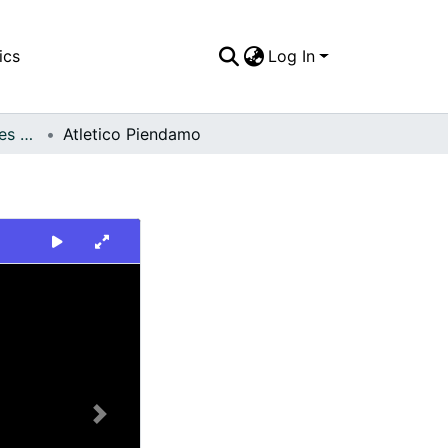
ics
Log In
FFDO - Otros Deportes - Patrimonial
Atletico Piendamo
Next