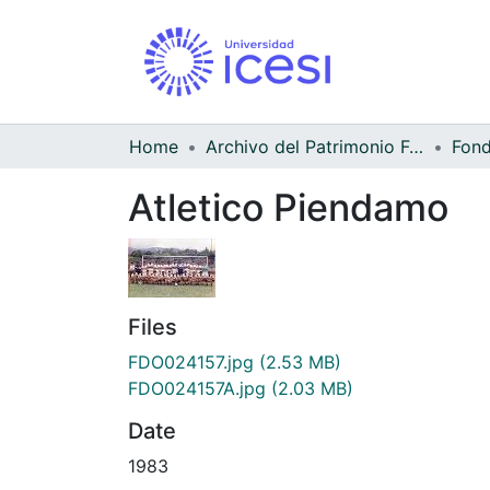
Home
Archivo del Patrimonio Fotográfico y Fílmico del Valle del Cauca
Atletico Piendamo
Files
FDO024157.jpg
(2.53 MB)
FDO024157A.jpg
(2.03 MB)
Date
1983