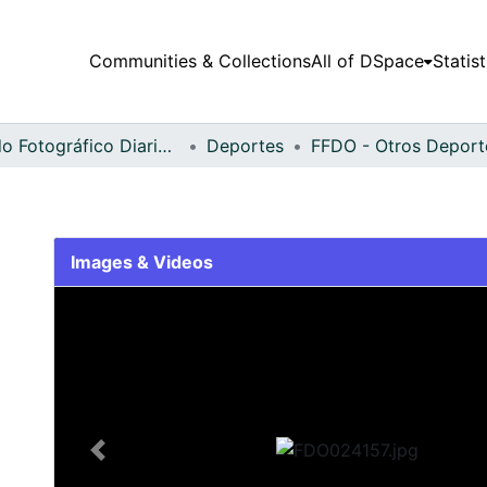
Communities & Collections
All of DSpace
Statist
Fondo Fotográfico Diario Occidente
Deportes
Images & Videos
Slide 1 of 2
Previous