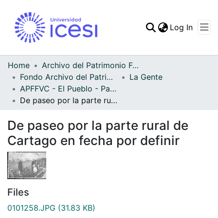
(curren
Log In
Communities & Collec
All of DSpace
Home
Archivo del Patrimonio Fotográfico y Fílmico del Valle del Cauca
Fondo Archivo del Patrimonio Fotográfico y Fílmico del Valle del Cauca
La Gente
Statistics
APFFVC - El Pueblo - Patrimonial
De paseo por la parte rural de Cartago en fecha por definir
De paseo por la parte rural de
Cartago en fecha por definir
Files
0101258.JPG
(31.83 KB)