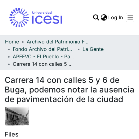
(curren
Log In
Communities & Collec
All of DSpace
Home
Archivo del Patrimonio Fotográfico y Fílmico del Valle del Cauca
Fondo Archivo del Patrimonio Fotográfico y Fílmico del Valle del Cauca
La Gente
Statistics
APFFVC - El Pueblo - Patrimonial
Carrera 14 con calles 5 y 6 de Buga, podemos notar la ausencia de pavimentación de la ciudad
Carrera 14 con calles 5 y 6 de
Buga, podemos notar la ausencia
de pavimentación de la ciudad
Files