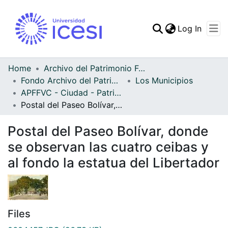
(curren
Log In
Communities & Collec
All of DSpace
Home
Archivo del Patrimonio Fotográfico y Fílmico del Valle del Cauca
Fondo Archivo del Patrimonio Fotográfico y Fílmico del Valle del Cauca
Los Municipios
Statistics
APFFVC - Ciudad - Patrimonial
Postal del Paseo Bolívar, donde se observan las cuatro ceibas y al fondo la estatua del Libertador
Postal del Paseo Bolívar, donde
se observan las cuatro ceibas y
al fondo la estatua del Libertador
Files