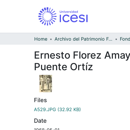
Home
Archivo del Patrimonio Fotográfico y Fílmico del Valle del Cauca
Ernesto Florez Amay
Puente Ortíz
Files
A529.JPG
(32.92 KB)
Date
1968-05-01