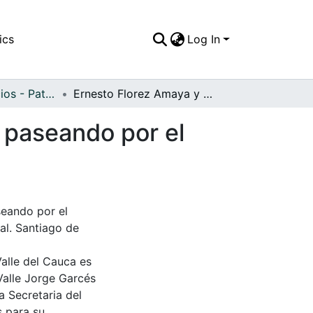
ics
Log In
APFFVC - Edificios - Patrimonial
Ernesto Florez Amaya y María Mercedes Amaya, paseando por el Puente Ortíz
 paseando por el
eando por el
eal. Santiago de
Valle del Cauca es
Valle Jorge Garcés
a Secretaria del
s para su