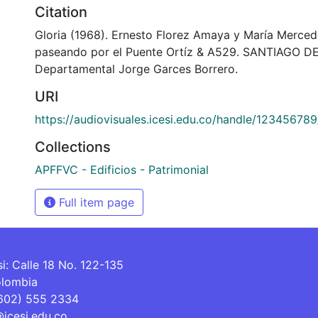
Citation
Gloria (1968). Ernesto Florez Amaya y María Merce
paseando por el Puente Ortíz & A529. SANTIAGO DE 
Departamental Jorge Garces Borrero.
URI
https://audiovisuales.icesi.edu.co/handle/12345678
Collections
APFFVC - Edificios - Patrimonial
Full item page
si: Calle 18 No. 122-135
olombia
(602) 555 2334
@icesi.edu.co