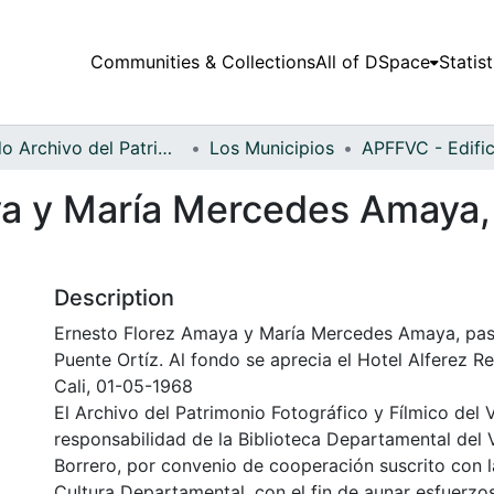
Communities & Collections
All of DSpace
Statist
Fondo Archivo del Patrimonio Fotográfico y Fílmico del Valle del Cauca
Los Municipios
a y María Mercedes Amaya,
Description
Ernesto Florez Amaya y María Mercedes Amaya, pas
Puente Ortíz. Al fondo se aprecia el Hotel Alferez R
Cali, 01-05-1968
El Archivo del Patrimonio Fotográfico y Fílmico del 
responsabilidad de la Biblioteca Departamental del 
Borrero, por convenio de cooperación suscrito con l
Cultura Departamental, con el fin de aunar esfuerzo