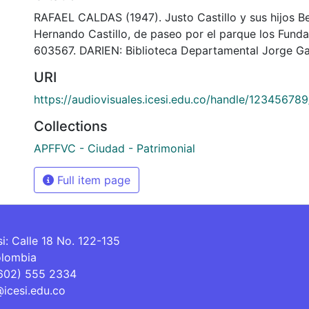
RAFAEL CALDAS (1947). Justo Castillo y sus hijos Be
Hernando Castillo, de paseo por el parque los Fund
603567. DARIEN: Biblioteca Departamental Jorge Ga
URI
https://audiovisuales.icesi.edu.co/handle/12345678
Collections
APFFVC - Ciudad - Patrimonial
Full item page
si: Calle 18 No. 122-135
olombia
(602) 555 2334
@icesi.edu.co