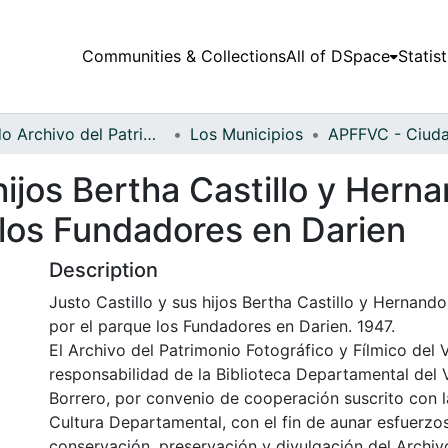
Communities & Collections
All of DSpace
Statist
Fondo Archivo del Patrimonio Fotográfico y Fílmico del Valle del Cauca
Los Municipios
hijos Bertha Castillo y Herna
 los Fundadores en Darien
Description
Justo Castillo y sus hijos Bertha Castillo y Hernando
por el parque los Fundadores en Darien. 1947.
El Archivo del Patrimonio Fotográfico y Fílmico del 
responsabilidad de la Biblioteca Departamental del 
Borrero, por convenio de cooperación suscrito con l
Cultura Departamental, con el fin de aunar esfuerzo
conservación, preservación y divulgación del Archivo