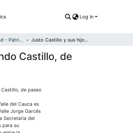
ics
Log In
APFFVC - Ciudad - Patrimonial
Justo Castillo y sus hijos Bertha Castillo y Hernando Castillo, de paseo por el parque los Fundadores en Darien
ndo Castillo, de
 Castillo, de paseo
Valle del Cauca es
Valle Jorge Garcés
a Secretaria del
s para su
 entre la