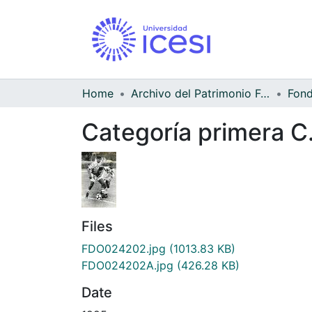
Home
Archivo del Patrimonio Fotográfico y Fílmico del Valle del Cauca
Categoría primera C
Files
FDO024202.jpg
(1013.83 KB)
FDO024202A.jpg
(426.28 KB)
Date