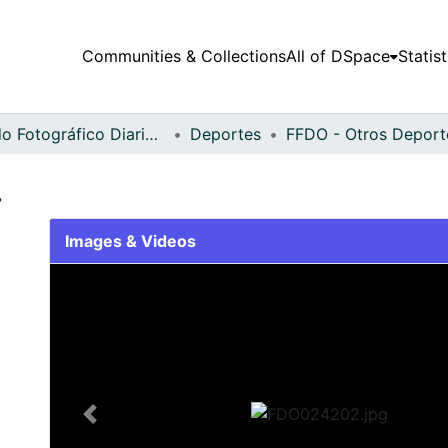
Communities & Collections
All of DSpace
Statist
Fondo Fotográfico Diario Occidente
Deportes
.
Images & Videos
Slide 1 of 2
Previous