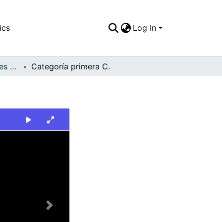
ics
Log In
FFDO - Otros Deportes - Patrimonial
Categoría primera C.
Next