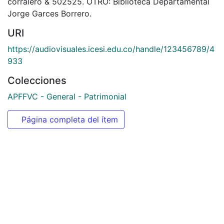
Citación
s. n. (1966). Arturo Beron, gano el primer puesto como
corralero & 502525. OTRO: Biblioteca Departamental
Jorge Garces Borrero.
URI
https://audiovisuales.icesi.edu.co/handle/123456789/4
933
Colecciones
APFFVC - General - Patrimonial
Página completa del ítem