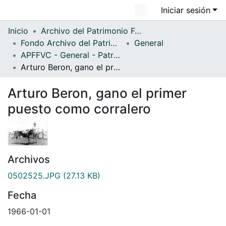
Iniciar sesión
Comunidades
Todo DSpace
Inicio
Archivo del Patrimonio Fotográfico y Fílmico del Valle del Cauca
Fondo Archivo del Patrimonio Fotográfico y Fílmico del Valle del Cauca
General
Estadísticas
APFFVC - General - Patrimonial
Arturo Beron, gano el primer puesto como corralero
Arturo Beron, gano el primer
puesto como corralero
Archivos
0502525.JPG
(27.13 KB)