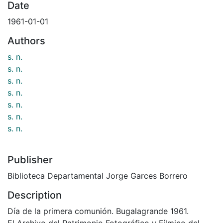
Date
1961-01-01
Authors
s. n.
s. n.
s. n.
s. n.
s. n.
s. n.
s. n.
Publisher
Biblioteca Departamental Jorge Garces Borrero
Description
Día de la primera comunión. Bugalagrande 1961.
El Archivo del Patrimonio Fotográfico y Fílmico del