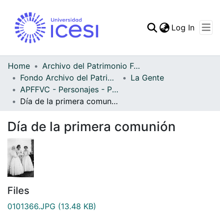
(curren
Log In
Communities & Collec
All of DSpace
Home
Archivo del Patrimonio Fotográfico y Fílmico del Valle del Cauca
Fondo Archivo del Patrimonio Fotográfico y Fílmico del Valle del Cauca
La Gente
Statistics
APFFVC - Personajes - Patrimonial
Día de la primera comunión
Día de la primera comunión
Files
0101366.JPG
(13.48 KB)