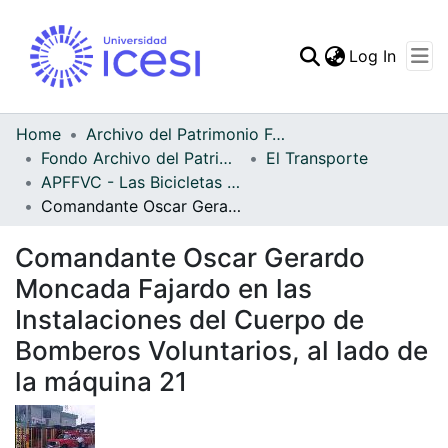
(curren
Log In
Communities & Collec
All of DSpace
Home
Archivo del Patrimonio Fotográfico y Fílmico del Valle del Cauca
Fondo Archivo del Patrimonio Fotográfico y Fílmico del Valle del Cauca
El Transporte
Statistics
APFFVC - Las Bicicletas y Ca - Patrimonial
Comandante Oscar Gerardo Moncada Fajardo en las Instalaciones del Cuerpo de Bomberos Voluntarios, al lado de la máquina 21
Comandante Oscar Gerardo
Moncada Fajardo en las
Instalaciones del Cuerpo de
Bomberos Voluntarios, al lado de
la máquina 21