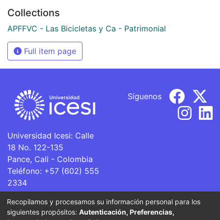
Collections
APFFVC - Las Bicicletas y Ca - Patrimonial
Full item page
Síguenos
Universidad Icesi: Calle
18 No. 122-135
Pance, Cali - Colombia
Teléfono: +57 (602) 555
2334
ventanillaunica@icesi.edu.co
Recopilamos y procesamos su información personal para los
siguientes propósitos:
Autenticación, Preferencias,
La Universidad Icesi es una Institución de Educación