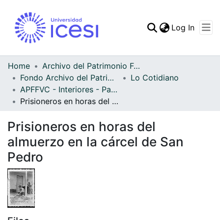
(curren
Log In
Communities & Collec
All of DSpace
Home
Archivo del Patrimonio Fotográfico y Fílmico del Valle del Cauca
Fondo Archivo del Patrimonio Fotográfico y Fílmico del Valle del Cauca
Lo Cotidiano
Statistics
APFFVC - Interiores - Patrimonial
Prisioneros en horas del almuerzo en la cárcel de San Pedro
Prisioneros en horas del
almuerzo en la cárcel de San
Pedro