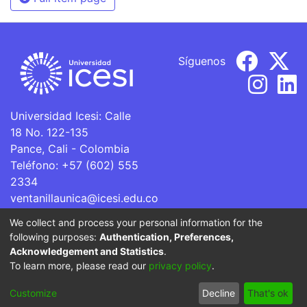
Síguenos
Universidad Icesi: Calle
18 No. 122-135
Pance, Cali - Colombia
Teléfono: +57 (602) 555
2334
ventanillaunica@icesi.edu.co
We collect and process your personal information for the
La Universidad Icesi es una Institución de Educación
following purposes:
Authentication, Preferences,
Superior que se encuentra sujeta a inspección y vigilancia
Acknowledgement and Statistics
.
por parte del Ministerio de Educación Nacional.
To learn more, please read our
privacy policy
.
Cookie
Privacy
End User
Send
Customize
Decline
That's ok
settings
policy
Agreement
Feedback