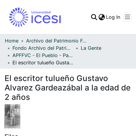
(curren
Log In
Communities & Collec
All of DSpace
Home
Archivo del Patrimonio Fotográfico y Fílmico del Valle del Cauca
Fondo Archivo del Patrimonio Fotográfico y Fílmico del Valle del Cauca
La Gente
Statistics
APFFVC - El Pueblo - Patrimonial
El escritor tulueño Gustavo Alvarez Gardeazábal a la edad de 2 años
El escritor tulueño Gustavo
Alvarez Gardeazábal a la edad de
2 años