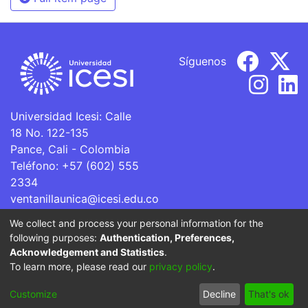
Síguenos
Universidad Icesi: Calle
18 No. 122-135
Pance, Cali - Colombia
Teléfono: +57 (602) 555
2334
ventanillaunica@icesi.edu.co
We collect and process your personal information for the
La Universidad Icesi es una Institución de Educación
following purposes:
Authentication, Preferences,
Superior que se encuentra sujeta a inspección y vigilancia
Acknowledgement and Statistics
.
por parte del Ministerio de Educación Nacional.
To learn more, please read our
privacy policy
.
Cookie
Privacy
End User
Send
Customize
Decline
That's ok
settings
policy
Agreement
Feedback