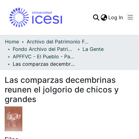
(curren
Log In
Communities & Collec
All of DSpace
Home
Archivo del Patrimonio Fotográfico y Fílmico del Valle del Cauca
Fondo Archivo del Patrimonio Fotográfico y Fílmico del Valle del Cauca
La Gente
Statistics
APFFVC - El Pueblo - Patrimonial
Las comparzas decembrinas reunen el jolgorio de chicos y grandes
Las comparzas decembrinas
reunen el jolgorio de chicos y
grandes