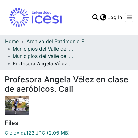
(curren
Log In
Communities & Collec
All of DSpace
Home
Archivo del Patrimonio Fotográfico y Fílmico del Valle del Cauca
Municipios del Valle del Cauca
Statistics
Municipios del Valle del Cauca
Profesora Angela Vélez en clase de aeróbicos. Cali
Profesora Angela Vélez en clase
de aeróbicos. Cali
Files
Ciclovida123.JPG
(2.05 MB)