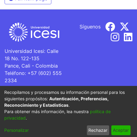
Síguenos
Universidad Icesi: Calle
18 No. 122-135
Pance, Cali - Colombia
Teléfono: +57 (602) 555
2334
ventanillaunica@icesi.edu.co
Recopilamos y procesamos su información personal para los
siguientes propósitos:
Autenticación, Preferencias,
La Universidad Icesi es una Institución de Educación
Reconocimiento y Estadísticas
.
Superior que se encuentra sujeta a inspección y vigilancia
Para obtener más información, lea nuestra
política de
por parte del Ministerio de Educación Nacional.
privacidad
.
Cookie
Privacy
End User
Send
Personalizar
Rechazar
Aceptar
settings
policy
Agreement
Feedback