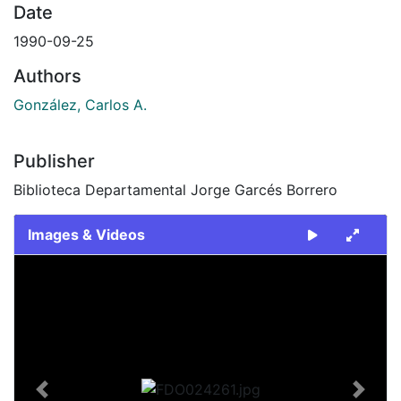
Date
1990-09-25
Authors
González, Carlos A.
Publisher
Biblioteca Departamental Jorge Garcés Borrero
Images & Videos
Slide 1 of 2
Previous
Next