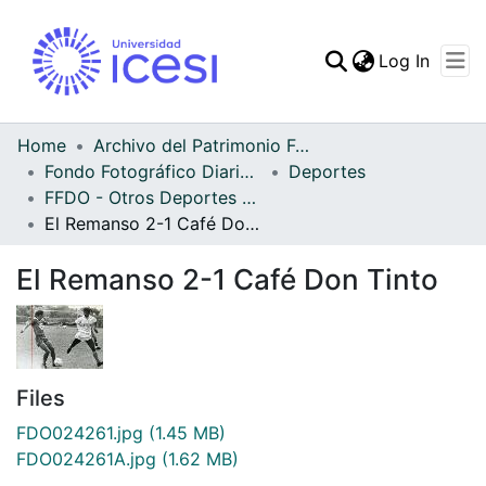
(curren
Log In
Communities & Collec
All of DSpace
Home
Archivo del Patrimonio Fotográfico y Fílmico del Valle del Cauca
Fondo Fotográfico Diario Occidente
Deportes
Statistics
FFDO - Otros Deportes - Patrimonial
El Remanso 2-1 Café Don Tinto
El Remanso 2-1 Café Don Tinto
Files
FDO024261.jpg
(1.45 MB)
FDO024261A.jpg
(1.62 MB)