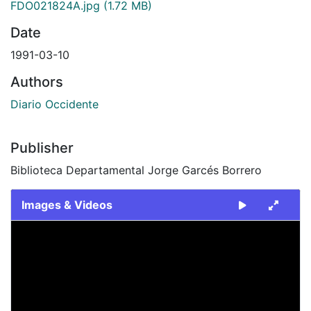
FDO021824A.jpg
(1.72 MB)
Date
1991-03-10
Authors
Diario Occidente
Publisher
Biblioteca Departamental Jorge Garcés Borrero
Images & Videos
Slide 1 of 2