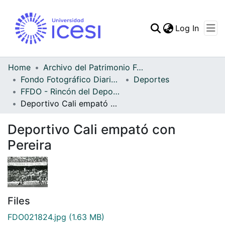
(curren
Log In
Communities & Collec
All of DSpace
Home
Archivo del Patrimonio Fotográfico y Fílmico del Valle del Cauca
Fondo Fotográfico Diario Occidente
Deportes
Statistics
FFDO - Rincón del Deportivo Cali - Patrimonial
Deportivo Cali empató con Pereira
Deportivo Cali empató con
Pereira
Files
FDO021824.jpg
(1.63 MB)