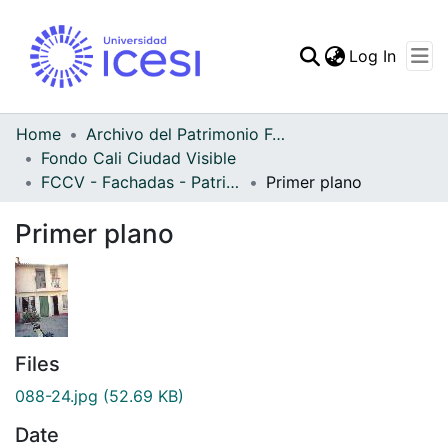
(curren
Log In
Communities & Collec
All of DSpace
Home
Archivo del Patrimonio Fotográfico y Fílmico del Valle del Cauca
Fondo Cali Ciudad Visible
Statistics
FCCV - Fachadas - Patrimonial
Primer plano
Primer plano
Files
088-24.jpg
(52.69 KB)
Date