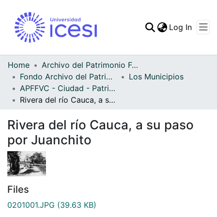
(curren
Log In
Communities & Collec
All of DSpace
Home
Archivo del Patrimonio Fotográfico y Fílmico del Valle del Cauca
Fondo Archivo del Patrimonio Fotográfico y Fílmico del Valle del Cauca
Los Municipios
Statistics
APFFVC - Ciudad - Patrimonial
Rivera del río Cauca, a su paso por Juanchito
Rivera del río Cauca, a su paso
por Juanchito
Files
0201001.JPG
(39.63 KB)