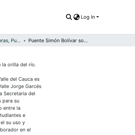
Log In
APFFVC - Carreteras, Puentes - Patrimonial
Puente Simón Bolívar sobre el río la Vieja
a orilla del río.
Valle del Cauca es
Valle Jorge Garcés
a Secretaria del
s para su
 entre la
tudiantes e
 el su uso y
aborador en el