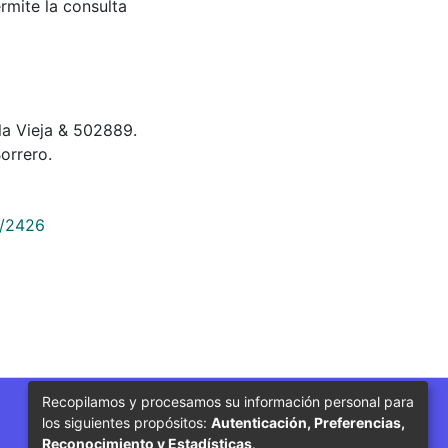
rmite la consulta
la Vieja & 502889.
orrero.
9/2426
Recopilamos y procesamos su información personal para
los siguientes propósitos:
Autenticación, Preferencias,
Síguenos
Reconocimiento y Estadísticas
.