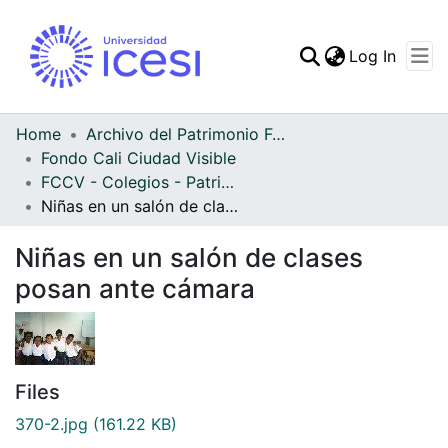
(curren
Log In
Communities & Collec
All of DSpace
Home
Archivo del Patrimonio Fotográfico y Fílmico del Valle del Cauca
Fondo Cali Ciudad Visible
Statistics
FCCV - Colegios - Patrimonial
Niñas en un salón de clases posan ante cámara
Niñas en un salón de clases
posan ante cámara
Files
370-2.jpg
(161.22 KB)