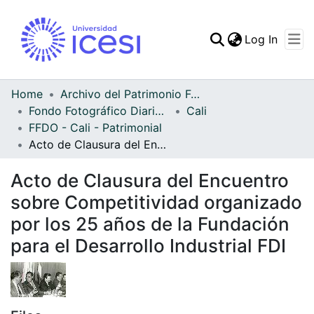
(curren
Log In
Communities & Collec
All of DSpace
Home
Archivo del Patrimonio Fotográfico y Fílmico del Valle del Cauca
Fondo Fotográfico Diario Occidente
Cali
Statistics
FFDO - Cali - Patrimonial
Acto de Clausura del Encuentro sobre Competitividad organizado por los 25 años de la Fundación para el Desarrollo Industrial FDI
Acto de Clausura del Encuentro
sobre Competitividad organizado
por los 25 años de la Fundación
para el Desarrollo Industrial FDI