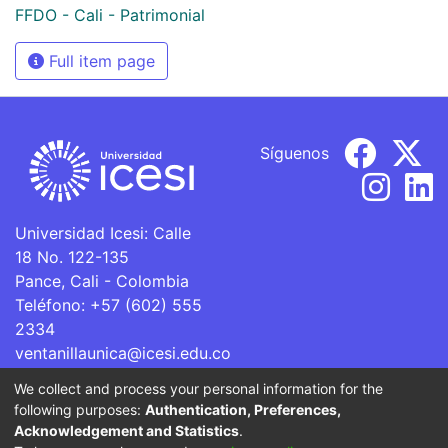
FFDO - Cali - Patrimonial
Full item page
Síguenos
Universidad Icesi: Calle
18 No. 122-135
Pance, Cali - Colombia
Teléfono: +57 (602) 555
2334
ventanillaunica@icesi.edu.co
We collect and process your personal information for the
La Universidad Icesi es una Institución de Educación
following purposes:
Authentication, Preferences,
Superior que se encuentra sujeta a inspección y vigilancia
Acknowledgement and Statistics
.