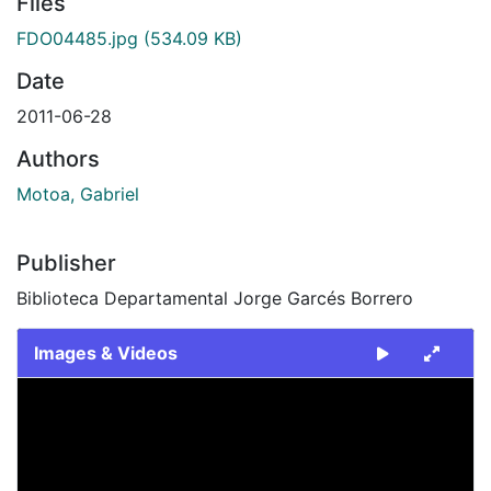
Files
FDO04485.jpg
(534.09 KB)
Date
2011-06-28
Authors
Motoa, Gabriel
Publisher
Biblioteca Departamental Jorge Garcés Borrero
Images & Videos
Slide 1 of 1