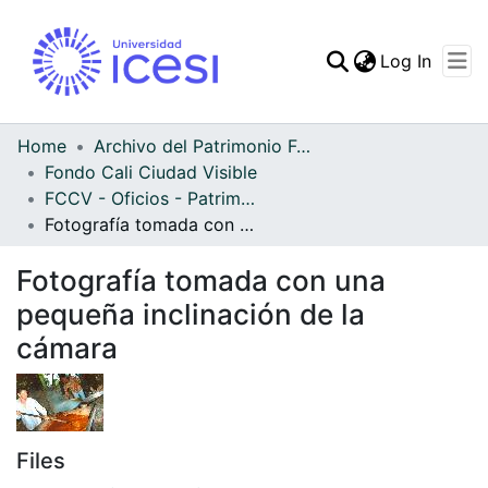
(curren
Log In
Communities & Collec
All of DSpace
Home
Archivo del Patrimonio Fotográfico y Fílmico del Valle del Cauca
Fondo Cali Ciudad Visible
Statistics
FCCV - Oficios - Patrimonial
Fotografía tomada con una pequeña inclinación de la cámara
Fotografía tomada con una
pequeña inclinación de la
cámara
Files