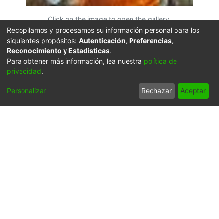
Click on the image to open the gallery.
Recopilamos y procesamos su información personal para los
Citation
siguientes propósitos:
Autenticación, Preferencias,
Giraldo Hoyos, S. (2005). Fotografía tomada con una
Reconocimiento y Estadísticas
.
pequeña inclinación de la cámara. Santiago de Cali:
Para obtener más información, lea nuestra
política de
privacidad
.
Biblioteca Departamental Jorge Garces Borrero.
URI
Personalizar
Rechazar
Aceptar
https://audiovisuales.icesi.edu.co/handle/123456789/5
5162
Collections
FCCV - Oficios - Patrimonial
Full item page