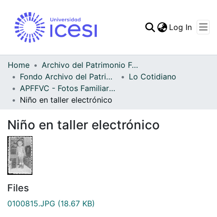
(curren
Log In
Communities & Collec
All of DSpace
Home
Archivo del Patrimonio Fotográfico y Fílmico del Valle del Cauca
Fondo Archivo del Patrimonio Fotográfico y Fílmico del Valle del Cauca
Lo Cotidiano
Statistics
APFFVC - Fotos Familiares - Patrimonial
Niño en taller electrónico
Niño en taller electrónico
Files
0100815.JPG
(18.67 KB)