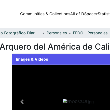
Communities & Collections
All of DSpace
Statist
Fondo Fotográfico Diario Occidente
Personajes
, Arquero del América de Cali
Images & Videos
Slide 1 of 1
Previous