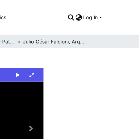
ics
Log In
FFDO - Personajes - Patrimonial
Julio César Falcioni, Arquero del América de Cali
Next