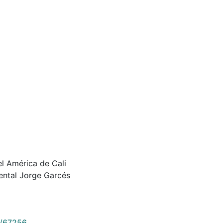
el América de Cali
ental Jorge Garcés
9/67256