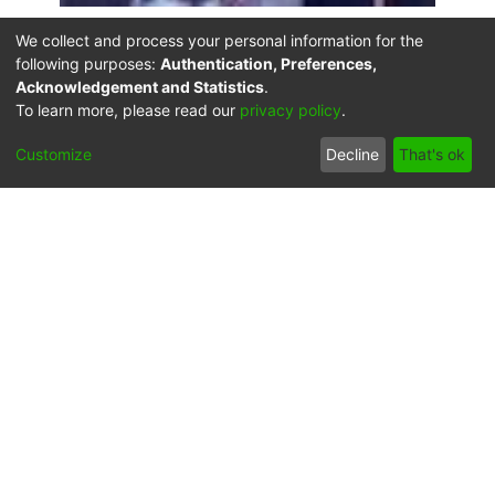
Click on the image to open the gallery.
We collect and process your personal information for the
following purposes:
Authentication, Preferences,
Citation
Acknowledgement and Statistics
.
Diario Occidente (1998). Pedro Herbert Murillo recibió
To learn more, please read our
privacy policy
.
grado de abogado. Santiago de Cali: Biblioteca
Customize
Decline
That's ok
Departamental Jorge Garcés Borrero.
URI
https://audiovisuales.icesi.edu.co/handle/123456789/6
7729
Collections
FFDO - Personajes - Patrimonial
Full item page
Síguenos