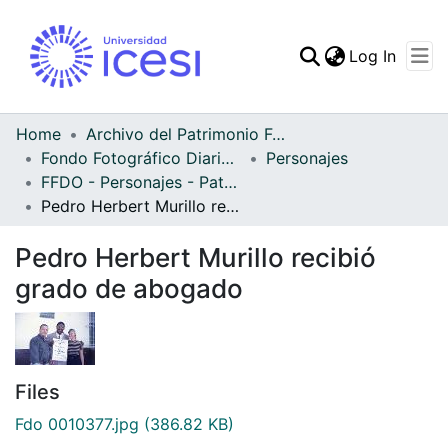
(curren
Log In
Communities & Collec
All of DSpace
Home
Archivo del Patrimonio Fotográfico y Fílmico del Valle del Cauca
Fondo Fotográfico Diario Occidente
Personajes
Statistics
FFDO - Personajes - Patrimonial
Pedro Herbert Murillo recibió grado de abogado
Pedro Herbert Murillo recibió
grado de abogado
Files
Fdo 0010377.jpg
(386.82 KB)