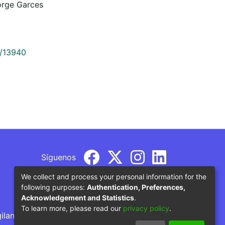
orge Garces
9/13940
Síguenos
We collect and process your personal information for the
following purposes:
Authentication, Preferences,
Acknowledgement and Statistics
.
To learn more, please read our
privacy policy
.
gilancia por parte del Ministerio de Educación