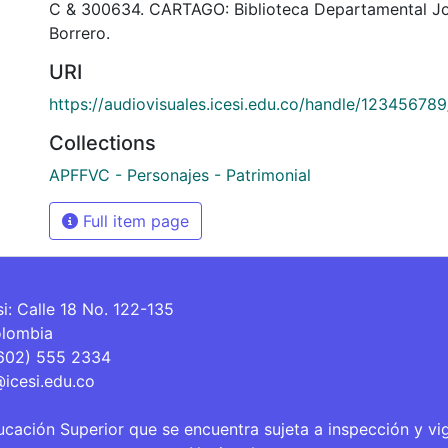
C & 300634. CARTAGO: Biblioteca Departamental J
Borrero.
URI
https://audiovisuales.icesi.edu.co/handle/12345678
Collections
APFFVC - Personajes - Patrimonial
Full item page
si: Calle 18 No. 122-135
olombia
(602) 555 2334
@icesi.edu.co
ucación Superior que se encuentra sujeta a inspección y vi