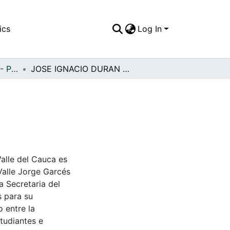
ics
Log In
APFFVC - Personajes - Patrimonial
JOSE IGNACIO DURAN CAMACHO, C
Valle del Cauca es
Valle Jorge Garcés
a Secretaria del
s para su
 entre la
tudiantes e