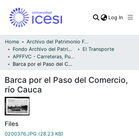
(curren
Log In
Communities & Collec
All of DSpace
Home
Archivo del Patrimonio Fotográfico y Fílmico del Valle del Cauca
Fondo Archivo del Patrimonio Fotográfico y Fílmico del Valle del Cauca
El Transporte
Statistics
APFFVC - Carreteras, Puentes - Patrimonial
Barca por el Paso del Comercio, río Cauca
Barca por el Paso del Comercio,
río Cauca
Files
0200376.JPG
(28.23 KB)