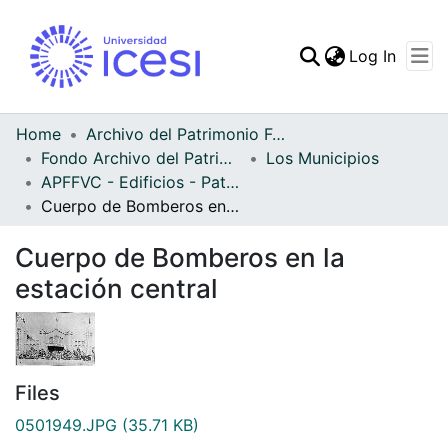
(curren
Log In
Communities & Collec
All of DSpace
Home
Archivo del Patrimonio Fotográfico y Fílmico del Valle del Cauca
Fondo Archivo del Patrimonio Fotográfico y Fílmico del Valle del Cauca
Los Municipios
Statistics
APFFVC - Edificios - Patrimonial
Cuerpo de Bomberos en la estación central
Cuerpo de Bomberos en la
estación central
Files
0501949.JPG
(35.71 KB)