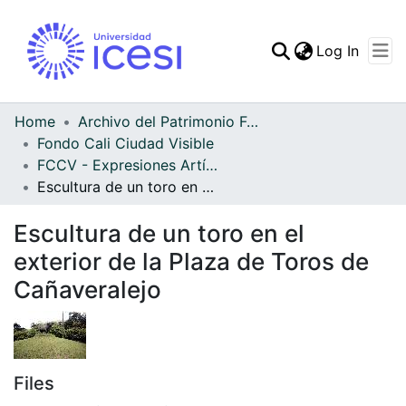
(curren
Log In
Communities & Collec
All of DSpace
Home
Archivo del Patrimonio Fotográfico y Fílmico del Valle del Cauca
Fondo Cali Ciudad Visible
Statistics
FCCV - Expresiones Artísticas - Patrimonial
Escultura de un toro en el exterior de la Plaza de Toros de Cañaveralejo
Escultura de un toro en el
exterior de la Plaza de Toros de
Cañaveralejo
Files