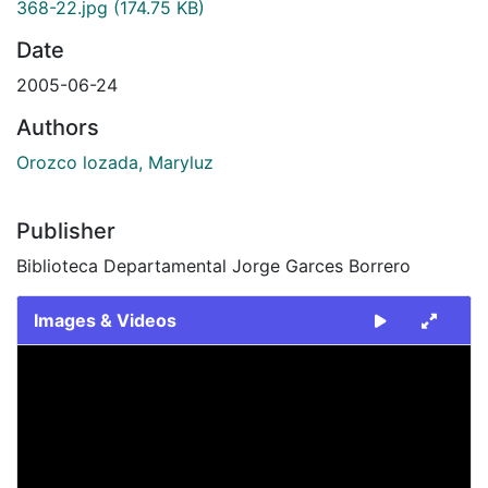
368-22.jpg
(174.75 KB)
Date
2005-06-24
Authors
Orozco lozada, Maryluz
Publisher
Biblioteca Departamental Jorge Garces Borrero
Images & Videos
Slide 1 of 1