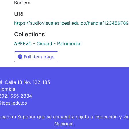
Borrero.
URI
https://audiovisuales.icesi.edu.co/handle/12345678
Collections
APFFVC - Ciudad - Patrimonial
Full item page
si: Calle 18 No. 122-135
olombia
(602) 555 2334
@icesi.edu.co
ucación Superior que se encuentra sujeta a inspección y vi
Nacional.