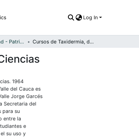
ics
Log In
APFFVC - Ciudad - Patrimonial
Cursos de Taxidermia, dictados en el Museo de Ciencias
Ciencias
cias. 1964
Valle del Cauca es
Valle Jorge Garcés
a Secretaria del
s para su
 entre la
tudiantes e
 el su uso y