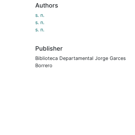
Authors
s. n.
s. n.
s. n.
Publisher
Biblioteca Departamental Jorge Garces
Borrero