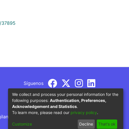
9/37895
Síguenos
We collect and process your personal information for the
following purposes:
Authentication, Preferences,
Acknowledgement and Statistics
.
To learn more, please read our
privacy policy
.
gilancia por parte del Ministerio de Educación
Customize
Decline
That's ok