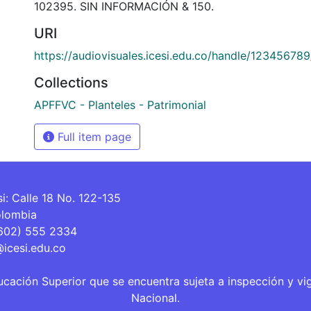
102395. SIN INFORMACIÓN & 150.
URI
https://audiovisuales.icesi.edu.co/handle/12345678
Collections
APFFVC - Planteles - Patrimonial
Full item page
si: Calle 18 No. 122-135
olombia
(602) 555 2334
@icesi.edu.co
ucación Superior que se encuentra sujeta a inspección y vi
Nacional.