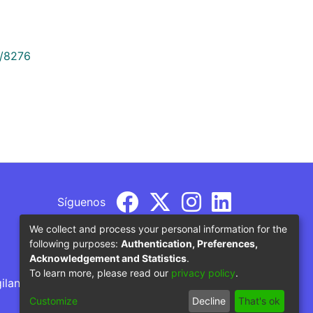
9/8276
Síguenos
We collect and process your personal information for the
following purposes:
Authentication, Preferences,
Acknowledgement and Statistics
.
To learn more, please read our
privacy policy
.
gilancia por parte del Ministerio de Educación
Customize
Decline
That's ok