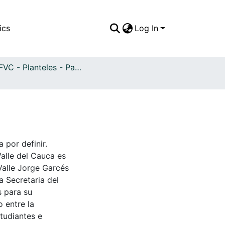
ics
Log In
APFFVC - Planteles - Patrimonial
 por definir.
Valle del Cauca es
Valle Jorge Garcés
a Secretaria del
s para su
 entre la
tudiantes e