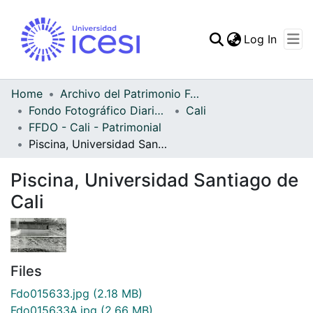
(curren
Log In
Communities & Collec
All of DSpace
Home
Archivo del Patrimonio Fotográfico y Fílmico del Valle del Cauca
Fondo Fotográfico Diario Occidente
Cali
Statistics
FFDO - Cali - Patrimonial
Piscina, Universidad Santiago de Cali
Piscina, Universidad Santiago de
Cali
Files
Fdo015633.jpg
(2.18 MB)
Fdo015633A.jpg
(2.66 MB)