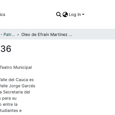
ics
Log In
APFFVC - Pinturas - Patrimonial
Oleo de Efraín Martínez "Calor y Duendes" de 1936
936
Teatro Municipal
Valle del Cauca es
Valle Jorge Garcés
a Secretaria del
s para su
 entre la
tudiantes e