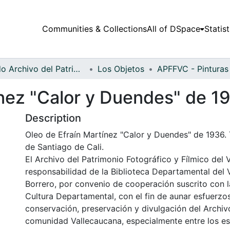
Communities & Collections
All of DSpace
Statist
Fondo Archivo del Patrimonio Fotográfico y Fílmico del Valle del Cauca
Los Objetos
ínez "Calor y Duendes" de 1
Description
Oleo de Efraín Martínez "Calor y Duendes" de 1936. 
de Santiago de Cali.
El Archivo del Patrimonio Fotográfico y Fílmico del 
responsabilidad de la Biblioteca Departamental del 
Borrero, por convenio de cooperación suscrito con l
Cultura Departamental, con el fin de aunar esfuerzo
conservación, preservación y divulgación del Archivo
comunidad Vallecaucana, especialmente entre los es