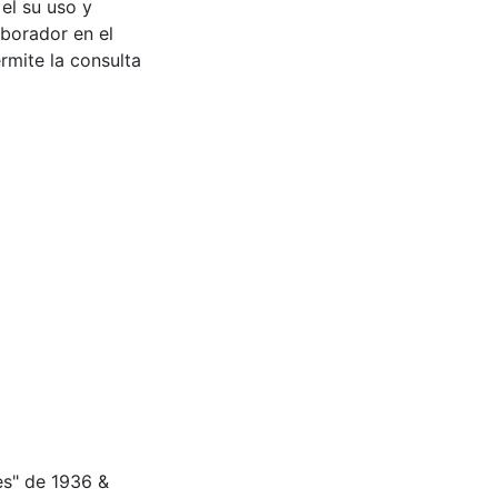
 el su uso y
aborador en el
rmite la consulta
es" de 1936 &