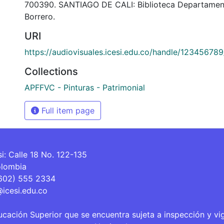
700390. SANTIAGO DE CALI: Biblioteca Departamen
Borrero.
URI
https://audiovisuales.icesi.edu.co/handle/12345678
Collections
APFFVC - Pinturas - Patrimonial
Full item page
si: Calle 18 No. 122-135
olombia
(602) 555 2334
@icesi.edu.co
ucación Superior que se encuentra sujeta a inspección y vi