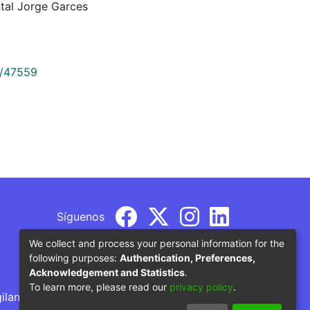
tal Jorge Garces
9/47559
Síguenos
We collect and process your personal information for the
following purposes:
Authentication, Preferences,
Acknowledgement and Statistics
.
To learn more, please read our
privacy policy
.
gilancia por parte del Ministerio de Educación