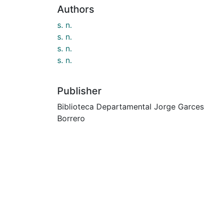
Authors
s. n.
s. n.
s. n.
s. n.
Publisher
Biblioteca Departamental Jorge Garces
Borrero