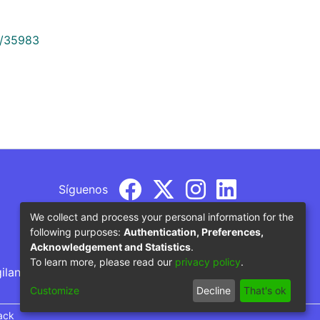
9/35983
Síguenos
We collect and process your personal information for the
following purposes:
Authentication, Preferences,
Acknowledgement and Statistics
.
To learn more, please read our
privacy policy
.
gilancia por parte del Ministerio de Educación
Customize
Decline
That's ok
ack