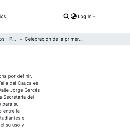
ics
Log In
APFFVC - Religiosos - Patrimonial
Celebración de la primera comunión
ha por definir.
Valle del Cauca es
Valle Jorge Garcés
a Secretaria del
s para su
 entre la
tudiantes e
 el su uso y