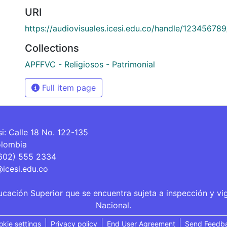
URI
https://audiovisuales.icesi.edu.co/handle/12345678
Collections
APFFVC - Religiosos - Patrimonial
Full item page
si: Calle 18 No. 122-135
olombia
(602) 555 2334
@icesi.edu.co
ucación Superior que se encuentra sujeta a inspección y vi
Nacional.
okie settings
Privacy policy
End User Agreement
Send Feedb