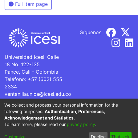
Full item page
Síguenos
Universidad Icesi: Calle
18 No. 122-135
Pance, Cali - Colombia
Teléfono: +57 (602) 555
2334
ventanillaunica@icesi.edu.co
We collect and process your personal information for the
La Universidad Icesi es una Institución de Educación
following purposes:
Authentication, Preferences,
Superior que se encuentra sujeta a inspección y vigilancia
Acknowledgement and Statistics
.
por parte del Ministerio de Educación Nacional.
To learn more, please read our
privacy policy
.
Cookie
Privacy
End User
Send
Customize
Decline
That's ok