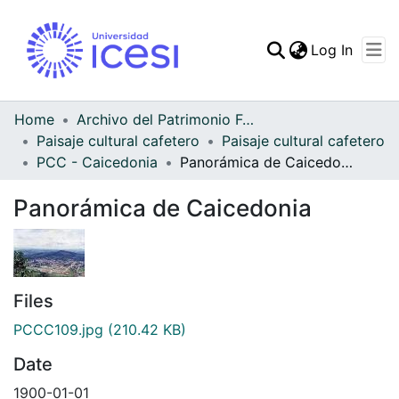
(curren
Log In
Communities & Collec
All of DSpace
Home
Archivo del Patrimonio Fotográfico y Fílmico del Valle del Cauca
Paisaje cultural cafetero
Paisaje cultural cafetero
Statistics
PCC - Caicedonia
Panorámica de Caicedonia
Panorámica de Caicedonia
Files
PCCC109.jpg
(210.42 KB)
Date
1900-01-01