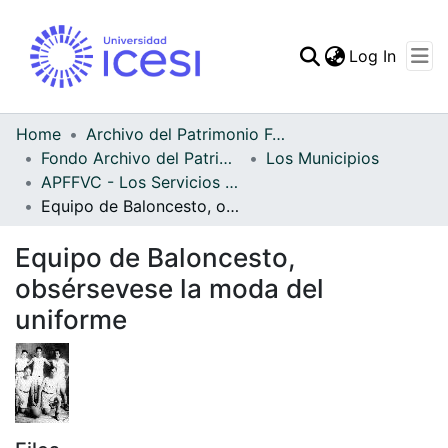
(curren
Log In
Communities & Collec
All of DSpace
Home
Archivo del Patrimonio Fotográfico y Fílmico del Valle del Cauca
Fondo Archivo del Patrimonio Fotográfico y Fílmico del Valle del Cauca
Los Municipios
Statistics
APFFVC - Los Servicios Públicos - Patrimonial
Equipo de Baloncesto, obsérsevese la moda del uniforme
Equipo de Baloncesto,
obsérsevese la moda del
uniforme