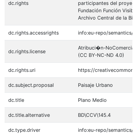
dc.rights
participantes del proyect
Fundación Función Visibl
Archivo Central de la Bib
dc.rights.accessrights
info:eu-repo/semantics/
Atribuci�n-NoComercial-S
dc.rights.license
(CC BY-NC-ND 4.0)
dc.rights.uri
https://creativecommons.
dc.subject.proposal
Paisaje Urbano
dc.title
Plano Medio
dc.title.alternative
BD\CCV\145.4
dc.type.driver
info:eu-repo/semantics/o