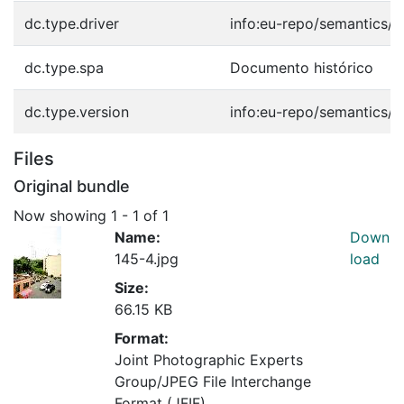
dc.type.driver
info:eu-repo/semantics/o
dc.type.spa
Documento histórico
dc.type.version
info:eu-repo/semantics/p
Files
Original bundle
Now showing
1 - 1 of 1
Name:
Down
145-4.jpg
load
Size:
66.15 KB
Format:
Joint Photographic Experts
Group/JPEG File Interchange
Format (JFIF)