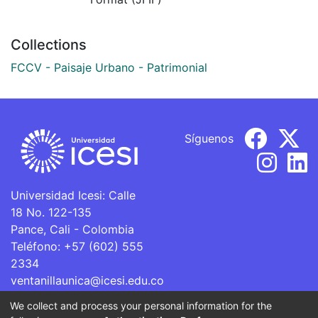
Collections
FCCV - Paisaje Urbano - Patrimonial
Síguenos
Universidad Icesi: Calle
18 No. 122-135
Pance, Cali - Colombia
Teléfono: +57 (602) 555
2334
ventanillaunica@icesi.edu.co
We collect and process your personal information for the
La Universidad Icesi es una Institución de Educación