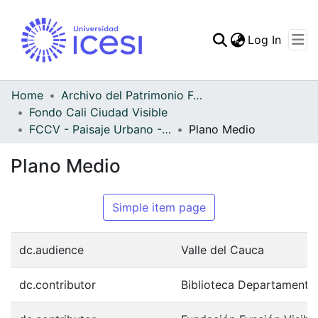
(curren
Log In
Communities & Collec
All of DSpace
Home
Archivo del Patrimonio Fotográfico y Fílmico del Valle del Cauca
Fondo Cali Ciudad Visible
Statistics
FCCV - Paisaje Urbano - Patrimonial
Plano Medio
Plano Medio
Simple item page
dc.audience
Valle del Cauca
dc.contributor
Biblioteca Departamenta