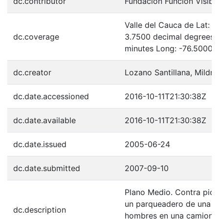
dc.contributor
Fundación Función Visibl
Valle del Cauca de Lat: 
dc.coverage
3.7500 decimal degrees 
minutes Long: -76.5000 
dc.creator
Lozano Santillana, Mildre
dc.date.accessioned
2016-10-11T21:30:38Z
dc.date.available
2016-10-11T21:30:38Z
dc.date.issued
2005-06-24
dc.date.submitted
2007-09-10
Plano Medio. Contra picad
un parqueadero de una un
dc.description
hombres en una camioneta