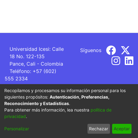
Universidad Icesi: Calle
Síguenos
18 No. 122-135
Pance, Cali - Colombia
Teléfono: +57 (602)
555 2334
ventanillaunica@icesi.edu.co
Recopilamos y procesamos su información personal para los
siguientes propósitos:
Autenticación, Preferencias,
La Universidad Icesi es una Institución de Educación
Reconocimiento y Estadísticas
.
Superior que se encuentra sujeta a inspección y vigilancia
Para obtener más información, lea nuestra
política de
por parte del Ministerio de Educación Nacional.
privacidad
.
Cookie
Privacy
End User
Send
Personalizar
Rechazar
Aceptar
settings
policy
Agreement
Feedback